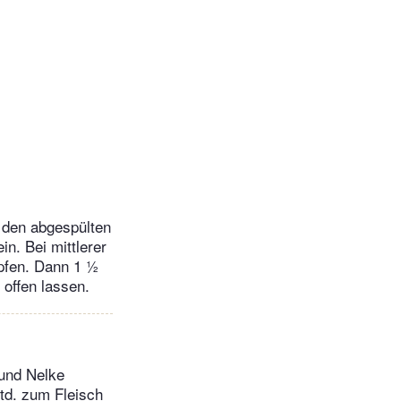
 den abgespülten
n. Bei mittlerer
pfen. Dann 1 ½
 offen lassen.
 und Nelke
td. zum Fleisch