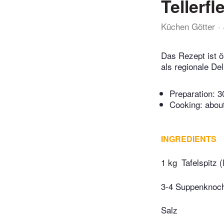
Tellerf
Küchen Götter
Das Rezept ist ö
als regionale De
Preparation:
3
Cooking:
abou
INGREDIENTS
1 kg
Tafelspitz 
3-4 Suppenknoc
Salz