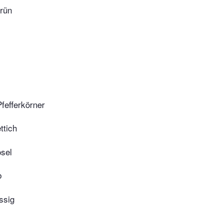
rün
fefferkörner
ttich
sel
b
ssig