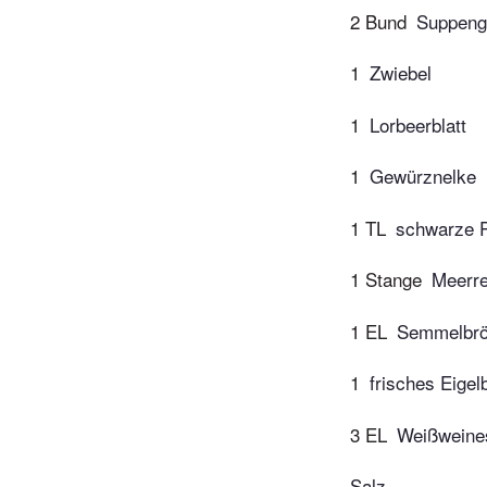
2 Bund
Suppeng
1
Zwiebel
1
Lorbeerblatt
1
Gewürznelke
1 TL
schwarze P
1 Stange
Meerre
1 EL
Semmelbrö
1
frisches Eigel
3 EL
Weißweine
Salz