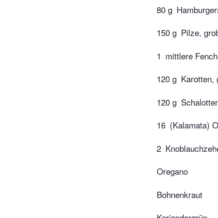
80 g
Hamburgers
150 g
Pilze, gro
1
mittlere Fench
120 g
Karotten, g
120 g
Schalotten
16
(Kalamata) Ol
2
Knoblauchzeh
Oregano
Bohnenkraut
Koriandergrün