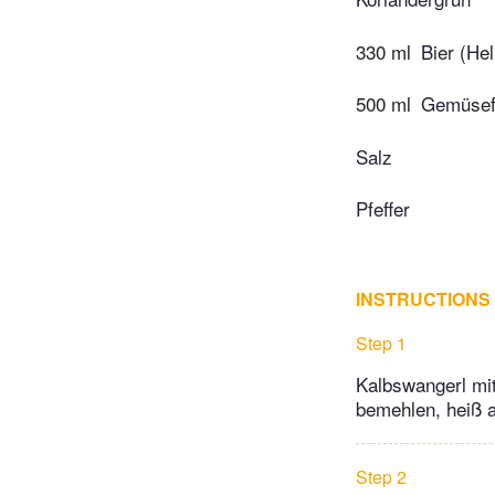
330 ml
Bier (He
500 ml
Gemüsef
Salz
Pfeffer
INSTRUCTIONS
Step 1
Kalbswangerl mit
bemehlen, heiß a
Step 2