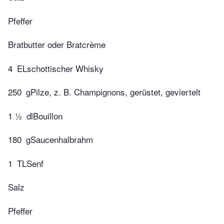
Pfeffer
Bratbutter oder Bratcrème
4
ELschottischer Whisky
250
gPilze, z. B. Champignons, gerüstet, geviertelt
1 ½
dlBouillon
180
gSaucenhalbrahm
1
TLSenf
Salz
Pfeffer