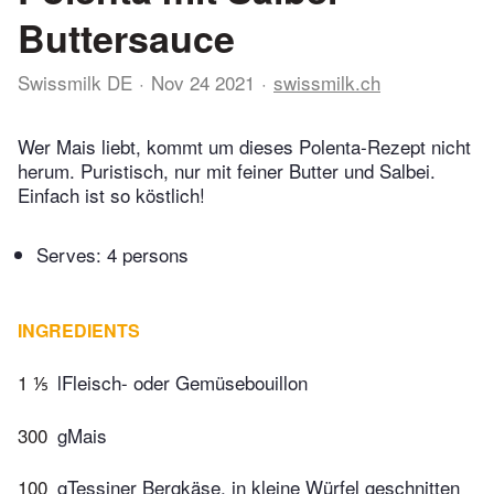
Buttersauce
Swissmilk DE
Nov 24 2021
swissmilk.ch
Wer Mais liebt, kommt um dieses Polenta-Rezept nicht
herum. Puristisch, nur mit feiner Butter und Salbei.
Einfach ist so köstlich!
Serves: 4 persons
INGREDIENTS
1 ⅕
lFleisch- oder Gemüsebouillon
300
gMais
100
gTessiner Bergkäse, in kleine Würfel geschnitten