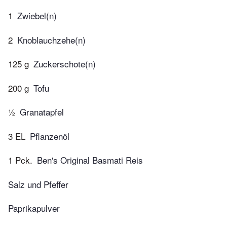
1
Zwiebel(n)
2
Knoblauchzehe(n)
125 g
Zuckerschote(n)
200 g
Tofu
½
Granatapfel
3 EL
Pflanzenöl
1 Pck.
Ben's Original Basmati Reis
Salz und Pfeffer
Paprikapulver