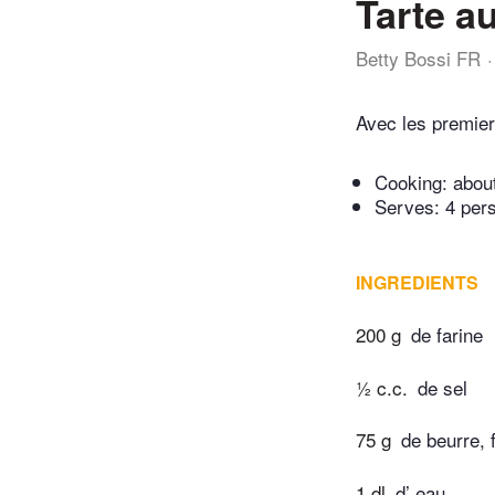
Tarte a
Betty Bossi FR
Avec les premier
Cooking:
abou
Serves: 4 per
INGREDIENTS
200 g
de farine
½ c.c.
de sel
75 g
de beurre, 
1 dl
d’ eau