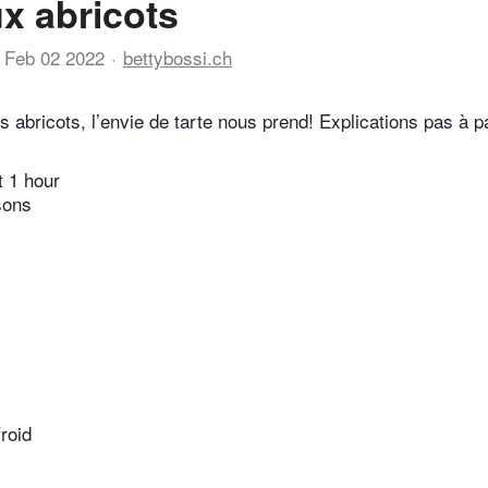
ux abricots
Feb 02 2022
bettybossi.ch
s abricots, l’envie de tarte nous prend! Explications pas à p
t 1 hour
sons
froid