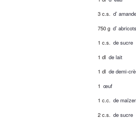
3 c.s.
d’ amande
750 g
d’ abricot
1 c.s.
de sucre
1 dl
de lait
1 dl
de demi-cr
1
œuf
1 c.c.
de maïze
2 c.s.
de sucre