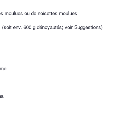
s moulues ou de noisettes moulues
s (soit env. 600 g dénoyautés; voir Suggestions)
ème
na