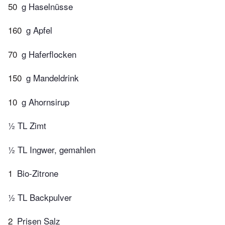
50
g Haselnüsse
160
g Apfel
70
g Haferflocken
150
g Mandeldrink
10
g Ahornsirup
½ TL Zimt
½ TL Ingwer, gemahlen
1
Bio-Zitrone
½ TL Backpulver
2
Prisen Salz