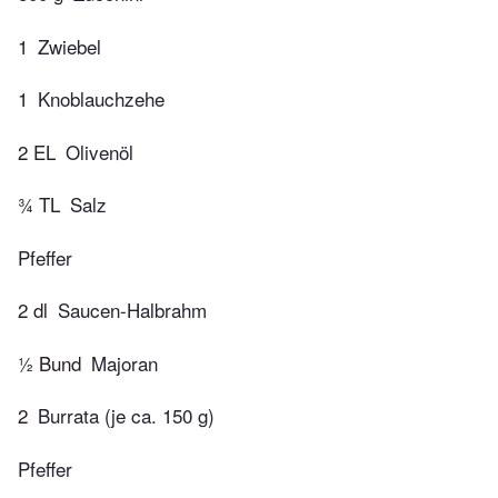
1
Zwiebel
1
Knoblauchzehe
2 EL
Olivenöl
¾ TL
Salz
Pfeffer
2 dl
Saucen-Halbrahm
½ Bund
Majoran
2
Burrata (je ca. 150 g)
Pfeffer