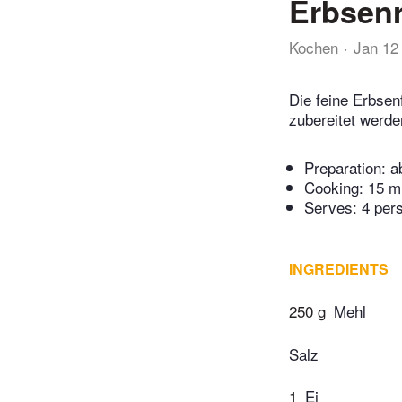
Erbsenr
Kochen
Jan 12
Die feine Erbsenf
zubereitet werde
Preparation:
a
Cooking:
15 m
Serves: 4 per
INGREDIENTS
250 g
Mehl
Salz
1
Ei