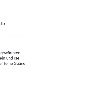
die
orgewärmten
eln und die
er feine Späne