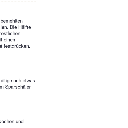
t bemehlten
len. Die Hälfte
restlichen
it einem
t festdrücken.
nötig noch etwas
em Sparschäler
fkochen und