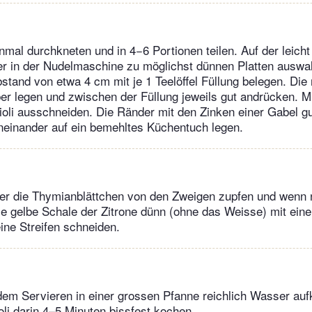
nmal durchkneten und in 4−6 Portionen teilen. Auf der leich
er in der Nudelmaschine zu möglichst dünnen Platten auswal
bstand von etwa 4 cm mit je 1 Teelöffel Füllung belegen. Die 
ber legen und zwischen der Füllung jeweils gut andrücken. M
oli ausschneiden. Die Ränder mit den Zinken einer Gabel gu
neinander auf ein bemehltes Küchentuch legen.
ter die Thymianblättchen von den Zweigen zupfen und wenn 
ie gelbe Schale der Zitrone dünn (ohne das Weisse) mit ein
eine Streifen schneiden.
dem Servieren in einer grossen Pfanne reichlich Wasser au
oli darin 4–5 Minuten bissfest kochen.