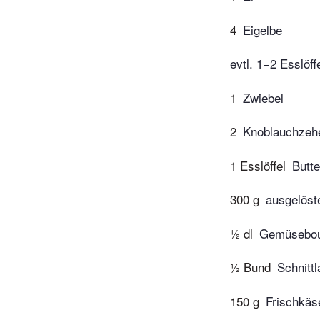
4
Eigelbe
evtl. 1−2 Esslöf
1
Zwiebel
2
Knoblauchzeh
1 Esslöffel
Butte
300 g
ausgelöste
½ dl
Gemüsebou
½ Bund
Schnitt
150 g
Frischkäs