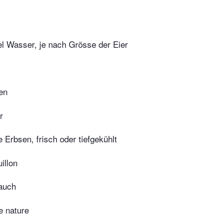
fel Wasser, je nach Grösse der Eier
en
r
 Erbsen, frisch oder tiefgekühlt
illon
lauch
e nature