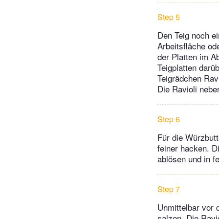
Step 5
Den Teig noch ei
Arbeitsfläche od
der Platten im A
Teigplatten darü
Teigrädchen Ravi
Die Ravioli nebe
Step 6
Für die Würzbut
feiner hacken. D
ablösen und in f
Step 7
Unmittelbar vor 
salzen. Die Ravi