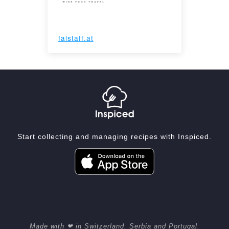
falstaff.at
Start collecting and managing recipes with Inspiced.
Made with ❤ in Switzerland, Serbia and Portugal.