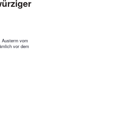
würziger
g. Austerm vom
nämlich vor dem