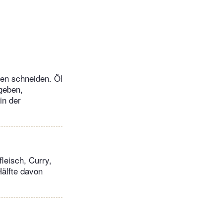
fen schneiden. Öl
geben,
in der
leisch, Curry,
Hälfte davon