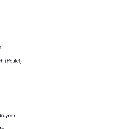
n
h (Poulet)
Gruyère
ig