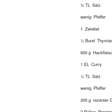
¾ TL
Salz
wenig
Pfeffer
1
Zwiebel
½ Bund
Thymia
600 g
Hackfleisc
1 EL
Curry
½ TL
Salz
wenig
Pfeffer
200 g
rezenter 
2 Rollen
Pastate