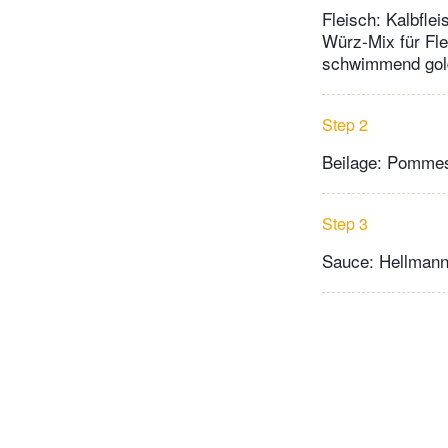
Fleisch: Kalbflei
Würz-Mix für Fle
schwimmend gold
Step 2
Beilage: Pommes
Step 3
Sauce: Hellmann