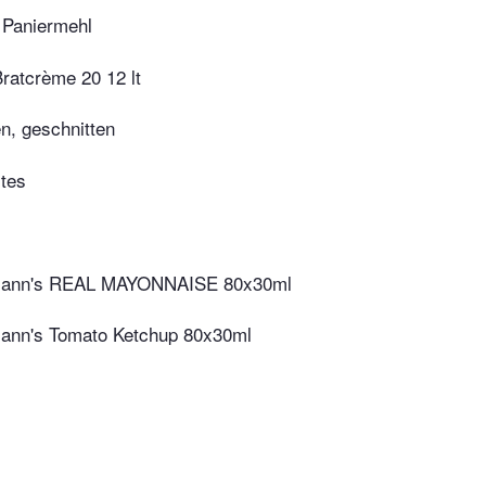
aniermehl
Bratcrème 20 12 lt
en, geschnitten
tes
mann's REAL MAYONNAISE 80x30ml
ann's Tomato Ketchup 80x30ml