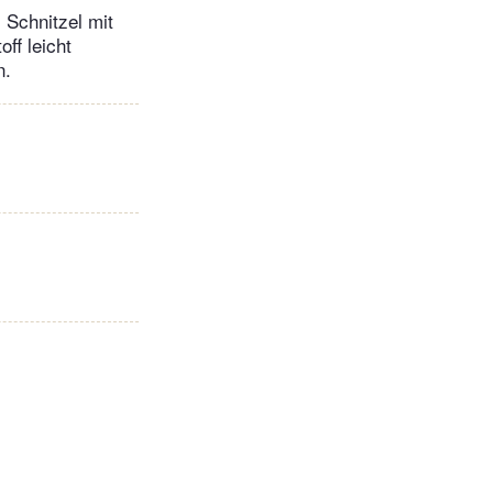
 Schnitzel mit
ff leicht
n.