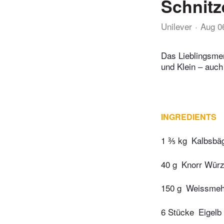
Schnitz
Unilever
Aug 0
Das Lieblingsmen
und Klein – auc
INGREDIENTS
1 ⅗ kg
Kalbsbäg
40 g
Knorr Würz
150 g
Weissmeh
6 Stücke
Eigelb