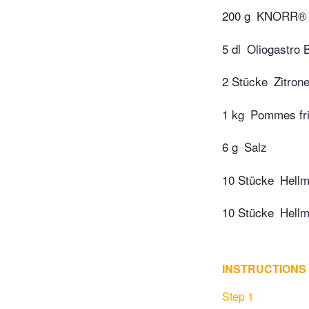
200 g
KNORR® P
5 dl
Oliogastro 
2 Stücke
Zitron
1 kg
Pommes fri
6 g
Salz
10 Stücke
Hell
10 Stücke
Hellm
INSTRUCTIONS
Step 1