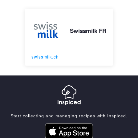
Swissmilk FR
swissmilk.ch
Start collecting and managing recipes with Inspiced.