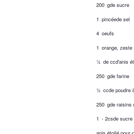
200
gde sucre
1
pincéede sel
4
oeufs
1
orange, zeste
¼
de ccd'anis é
250
gde farine
½
ccde poudre à
250
gde raisins
1
- 2csde sucre
anis étoilé pour 