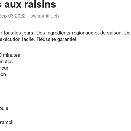
s aux raisins
Sep 03 2022
swissmilk.ch
r tous les jours. Des ingrédients régionaux et de saison. De
exécution facile. Réussite garantie!
0 minutes
inutes
hour
son
oule
ramolli