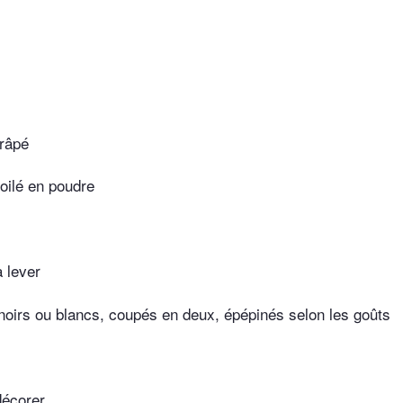
 râpé
toilé en poudre
 lever
 noirs ou blancs, coupés en deux, épépinés selon les goûts
décorer