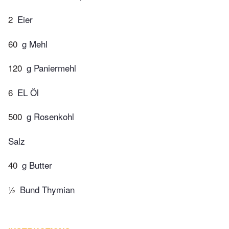
2
Eier
60
g Mehl
120
g Paniermehl
6
EL Öl
500
g Rosenkohl
Salz
40
g Butter
½
Bund Thymian