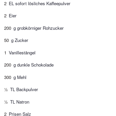
2
EL sofort lösliches Kaffeepulver
2
Eier
200
g grobkörniger Rohzucker
50
g Zucker
1
Vanillestängel
200
g dunkle Schokolade
300
g Mehl
½
TL Backpulver
½
TL Natron
2
Prisen Salz