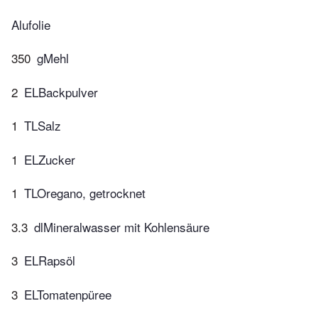
Alufolie
350
gMehl
2
ELBackpulver
1
TLSalz
1
ELZucker
1
TLOregano, getrocknet
3.3
dlMineralwasser mit Kohlensäure
3
ELRapsöl
3
ELTomatenpüree