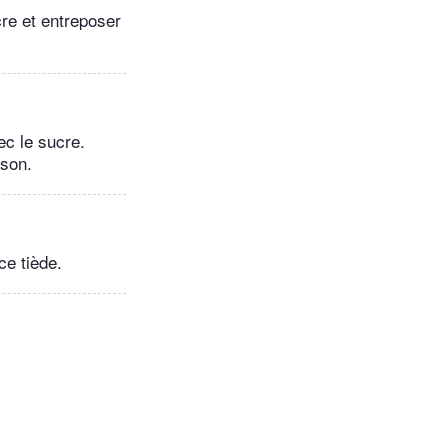
cre et entreposer
ec le sucre.
sson.
ce tiède.