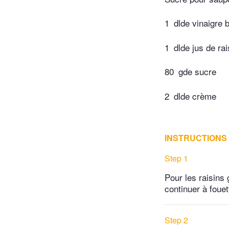
1
dlde vinaigre 
1
dlde jus de ra
80
gde sucre
2
dlde crème
INSTRUCTIONS
Step 1
Pour les raisins 
continuer à fouet
Step 2