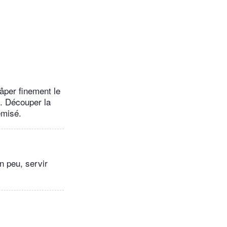
râper finement le
n. Découper la
emisé.
un peu, servir