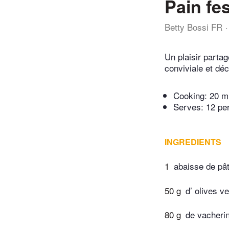
Pain fes
Betty Bossi FR
Un plaisir partag
conviviale et dé
Cooking:
20 m
Serves: 12 pe
INGREDIENTS
1
abaisse de pât
50 g
d’ olives v
80 g
de vacherin