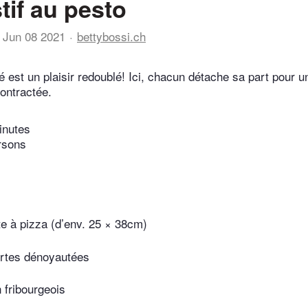
tif au pesto
Jun 08 2021
bettybossi.ch
é est un plaisir redoublé! Ici, chacun détache sa part pour 
contractée.
inutes
rsons
e à pizza (d’env. 25 × 38cm)
ertes dénoyautées
 fribourgeois