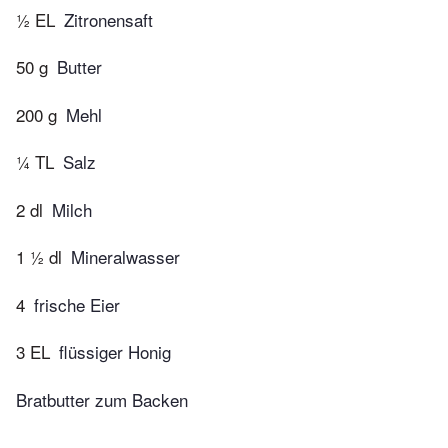
½ EL
Zitronensaft
50 g
Butter
200 g
Mehl
¼ TL
Salz
2 dl
Milch
1 ½ dl
Mineralwasser
4
frische Eier
3 EL
flüssiger Honig
Bratbutter zum Backen