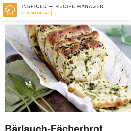
INSPICED — RECIPE MANAGER
DOWNLOAD APP
Bärlauch-Fächerbrot