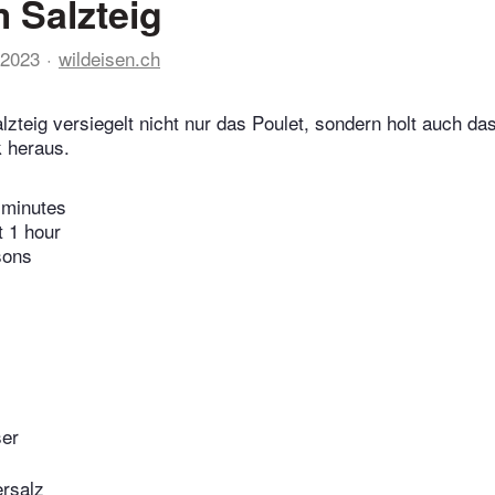
 Salzteig
 2023
wildeisen.ch
zteig versiegelt nicht nur das Poulet, sondern holt auch 
 heraus.
 minutes
t 1 hour
sons
ser
rsalz