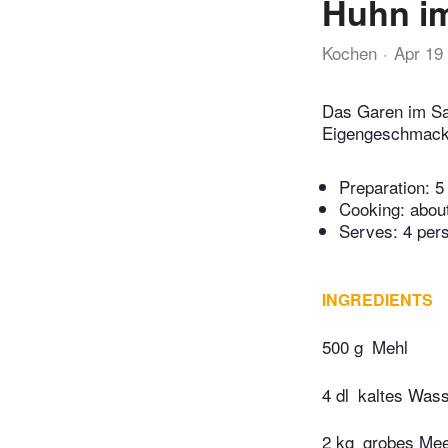
Huhn im
Kochen
Apr 19
Das Garen im Sal
Eigengeschmack
Preparation:
5
Cooking:
abou
Serves: 4 per
INGREDIENTS
500 g
Mehl
4 dl
kaltes Was
2 kg
grobes Mee