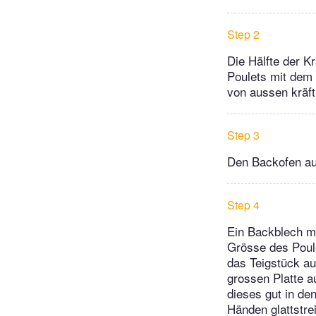
Step 2
Die Hälfte der K
Poulets mit dem 
von aussen kräft
Step 3
Den Backofen au
Step 4
Ein Backblech mi
Grösse des Poul
das Teigstück au
grossen Platte a
dieses gut in den
Händen glattstre