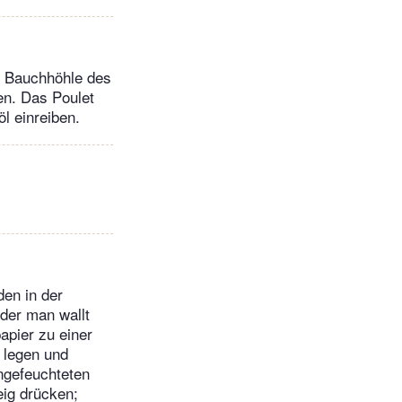
e Bauchhöhle des
en. Das Poulet
l einreiben.
en in der
der man wallt
apier zu einer
 legen und
angefeuchteten
eig drücken;