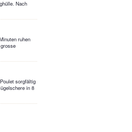
ghülle. Nach
Minuten ruhen
r grosse
oulet sorgfältig
lügelschere in 8