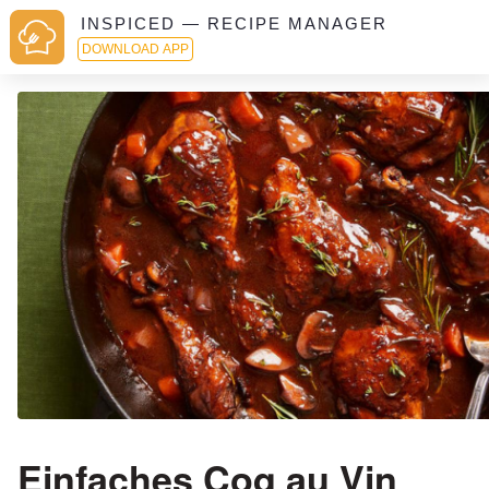
INSPICED — RECIPE MANAGER
DOWNLOAD APP
Einfaches Coq au Vin