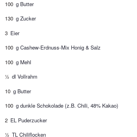
100
g Butter
130
g Zucker
3
Eier
100
g Cashew-Erdnuss-Mix Honig & Salz
100
g Mehl
½
dl Vollrahm
10
g Butter
100
g dunkle Schokolade (z.B. Chili, 48% Kakao)
2
EL Puderzucker
½
TL Chiliflocken