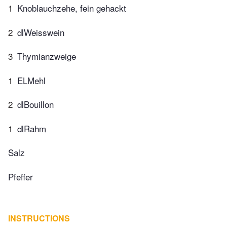
1
Knoblauchzehe, fein gehackt
2
dlWeisswein
3
Thymianzweige
1
ELMehl
2
dlBouillon
1
dlRahm
Salz
Pfeffer
INSTRUCTIONS