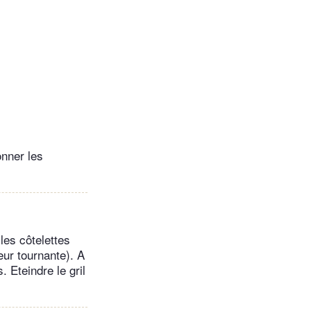
onner les
les côtelettes
eur tournante). A
. Eteindre le gril