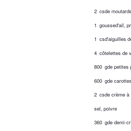
2
csde moutard
1
goussed'ail, p
1
csd'aiguilles 
4
côtelettes de 
800
gde petites
600
gde carotte
2
csde crème à r
sel, poivre
360
gde demi-cr