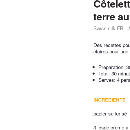
Côtelet
terre au
Swissmilk FR
Des recettes pou
claires pour une 
Preparation:
3
Total:
30 minu
Serves: 4 per
INGREDIENTS
papier sulfurisé
3
csde crème à r