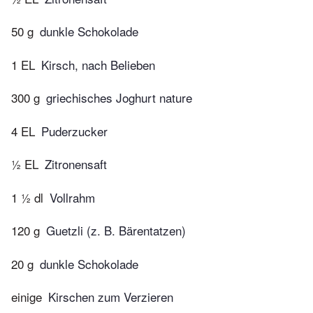
50 g
dunkle Schokolade
1 EL
Kirsch, nach Belieben
300 g
griechisches Joghurt nature
4 EL
Puderzucker
½ EL
Zitronensaft
1 ½ dl
Vollrahm
120 g
Guetzli (z. B. Bärentatzen)
20 g
dunkle Schokolade
einige
Kirschen zum Verzieren