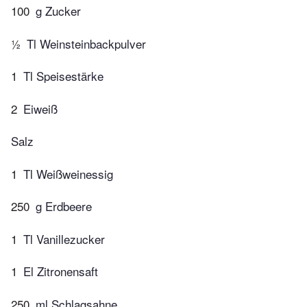
100
g Zucker
½
Tl Weinsteinbackpulver
1
Tl Speisestärke
2
Eiweiß
Salz
1
Tl Weißweinessig
250
g Erdbeere
1
Tl Vanillezucker
1
El Zitronensaft
250
ml Schlagsahne