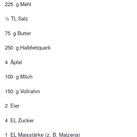
225
g Mehl
½ TL Salz
75
g Butter
250
g Halbfettquark
4
Äpfel
100
g Milch
150
g Vollrahm
2
Eier
4
EL Zucker
1
EL Maisstärke (z. B. Maizena)