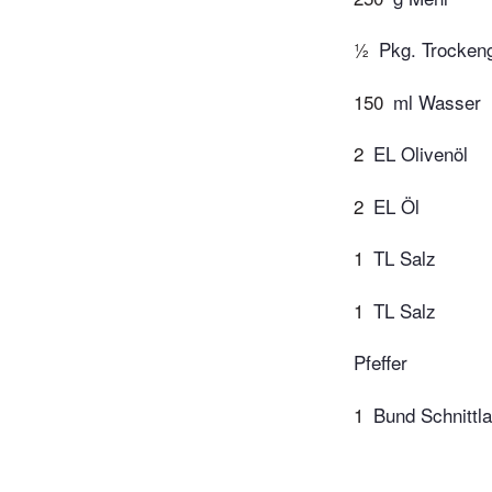
½
Pkg. Trocken
150
ml Wasser
2
EL Olivenöl
2
EL Öl
1
TL Salz
1
TL Salz
Pfeffer
1
Bund Schnittl