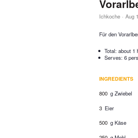
Vorarlb
Ichkoche
Aug 
Für den Vorarlbe
Total:
about 1 
Serves: 6 per
INGREDIENTS
800
g Zwiebel
3
Eier
500
g Käse
250
g Mehl