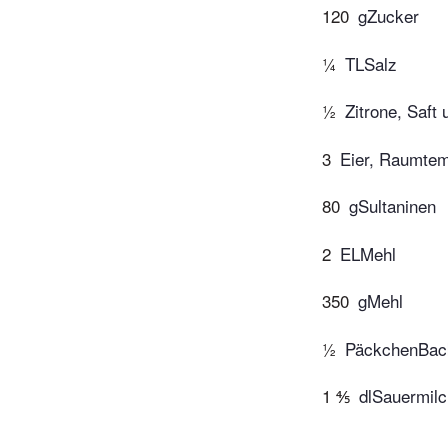
120
gZucker
¼
TLSalz
½
Zitrone, Saft
3
Eier, Raumtem
80
gSultaninen
2
ELMehl
350
gMehl
½
PäckchenBac
1 ⅘
dlSauermil