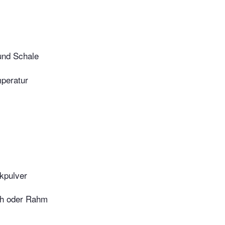
 und Schale
peratur
kpulver
ch oder Rahm