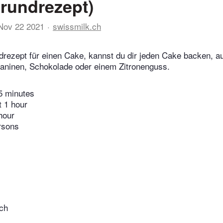
rundrezept)
Nov 22 2021
swissmilk.ch
rezept für einen Cake, kannst du dir jeden Cake backen, au
taninen, Schokolade oder einem Zitronenguss.
5 minutes
t 1 hour
hour
rsons
ich