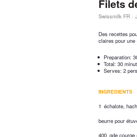
Filets 
Swissmilk FR
Des recettes pou
claires pour une 
Preparation:
3
Total:
30 minu
Serves: 2 per
INGREDIENTS
1
échalote, hac
beurre pour étuv
400
gde courge 