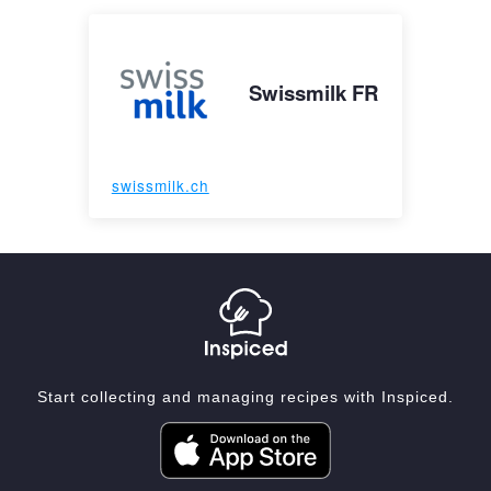
Swissmilk FR
swissmilk.ch
Start collecting and managing recipes with Inspiced.