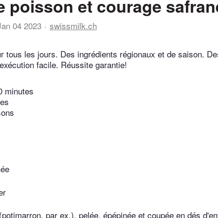
de poisson et courage safra
Jan 04 2023
swissmilk.ch
r tous les jours. Des ingrédients régionaux et de saison. De
exécution facile. Réussite garantie!
0 minutes
tes
sons
hée
er
(potimarron, par ex.), pelée, épépinée et coupée en dés d'e