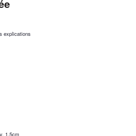
née
s explications
nv. 1.5cm