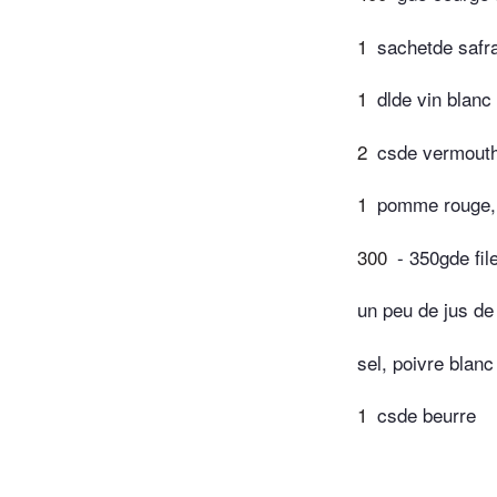
1
sachetde safr
1
dlde vin blanc
2
csde vermouth 
1
pomme rouge, 
300
- 350gde fil
un peu de jus de 
sel, poivre blanc
1
csde beurre