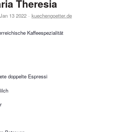
ria Theresia
Jan 13 2022
kuechengoetter.de
erreichische Kaffeespezialität
tete doppelte Espressi
ilch
r