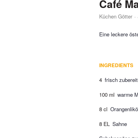
Café Ma
Küchen Götter
Eine leckere öst
INGREDIENTS
4
frisch zuberei
100 ml
warme M
8 cl
Orangenlikö
8 EL
Sahne