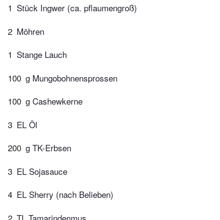
1
Stück Ingwer (ca. pflaumengroß)
2
Möhren
1
Stange Lauch
100
g Mungobohnensprossen
100
g Cashewkerne
3
EL Öl
200
g TK-Erbsen
3
EL Sojasauce
4
EL Sherry (nach Belieben)
2
TL Tamarindenmus